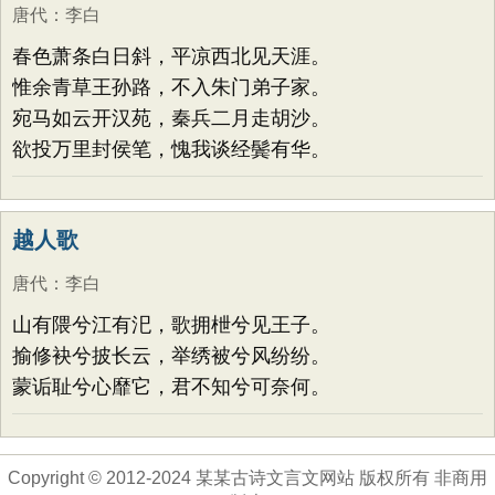
唐代
：
李白
春色萧条白日斜，平凉西北见天涯。
惟余青草王孙路，不入朱门弟子家。
宛马如云开汉苑，秦兵二月走胡沙。
欲投万里封侯笔，愧我谈经鬓有华。
越人歌
唐代
：
李白
山有隈兮江有汜，歌拥枻兮见王子。
揄修袂兮披长云，举绣被兮风纷纷。
蒙诟耻兮心靡它，君不知兮可奈何。
Copyright © 2012-2024 某某古诗文言文网站 版权所有 非商用