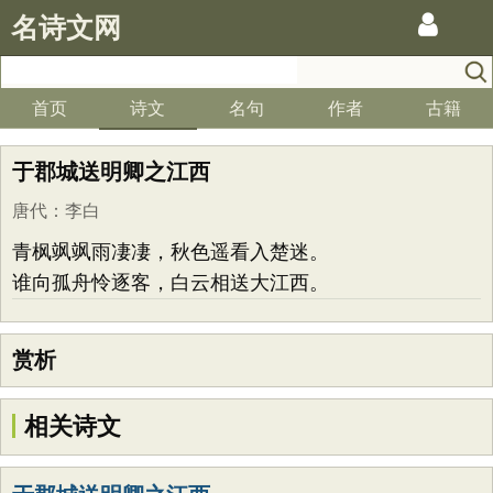
名诗文网
首页
诗文
名句
作者
古籍
于郡城送明卿之江西
唐代
：
李白
青枫飒飒雨凄凄，秋色遥看入楚迷。
谁向孤舟怜逐客，白云相送大江西。
赏析
相关诗文