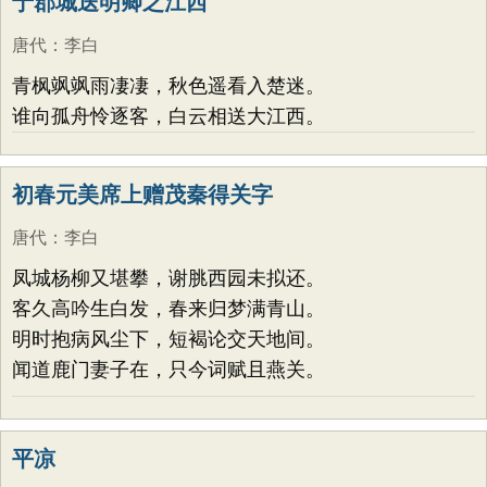
于郡城送明卿之江西
唐代
：
李白
青枫飒飒雨凄凄，秋色遥看入楚迷。
谁向孤舟怜逐客，白云相送大江西。
初春元美席上赠茂秦得关字
唐代
：
李白
凤城杨柳又堪攀，谢脁西园未拟还。
客久高吟生白发，春来归梦满青山。
明时抱病风尘下，短褐论交天地间。
闻道鹿门妻子在，只今词赋且燕关。
平凉