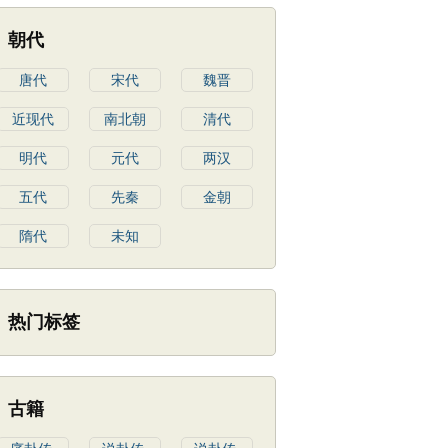
朝代
唐代
宋代
魏晋
近现代
南北朝
清代
明代
元代
两汉
五代
先秦
金朝
隋代
未知
热门标签
古籍