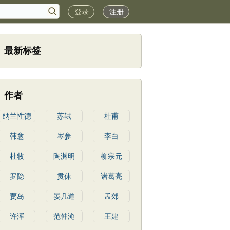
登录
注册
最新标签
作者
纳兰性德
苏轼
杜甫
韩愈
岑参
李白
杜牧
陶渊明
柳宗元
罗隐
贯休
诸葛亮
贾岛
晏几道
孟郊
许浑
范仲淹
王建