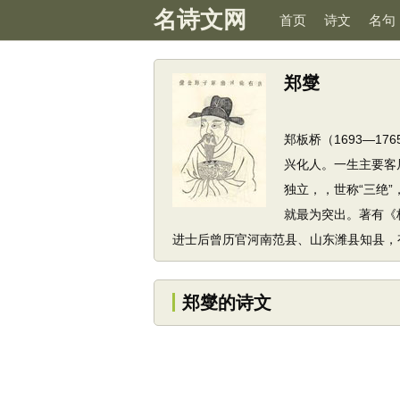
名诗文网
首页
诗文
名句
郑燮
郑板桥（1693—1
兴化人。一生主要客
独立，，世称“三绝
就最为突出。著有《
进士后曾历官河南范县、山东潍县知县，
郑燮的诗文