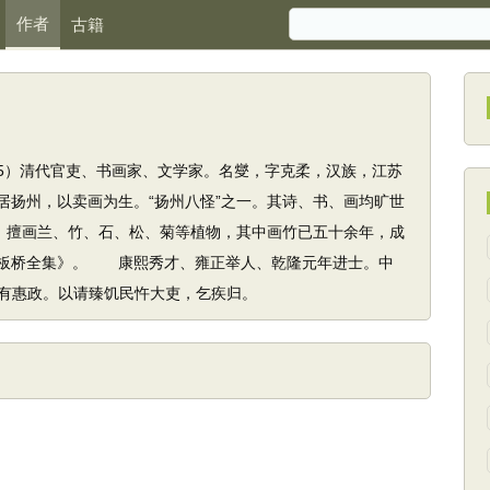
作者
古籍
765）清代官吏、书画家、文学家。名燮，字克柔，汉族，江苏
居扬州，以卖画为生。“扬州八怪”之一。其诗、书、画均旷世
”，擅画兰、竹、石、松、菊等植物，其中画竹已五十余年，成
板桥全集》。 康熙秀才、雍正举人、乾隆元年进士。中
有惠政。以请臻饥民忤大吏，乞疾归。