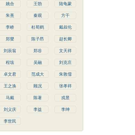
姚合
王勃
陆龟蒙
朱熹
秦观
方干
李峤
杜荀鹤
戴叔伦
郑燮
陈子昂
赵长卿
刘辰翁
郑谷
文天祥
程垓
吴融
刘克庄
卓文君
范成大
朱敦儒
王之涣
顾况
张孝祥
马戴
陈著
戎昱
刘义庆
李益
李绅
李世民