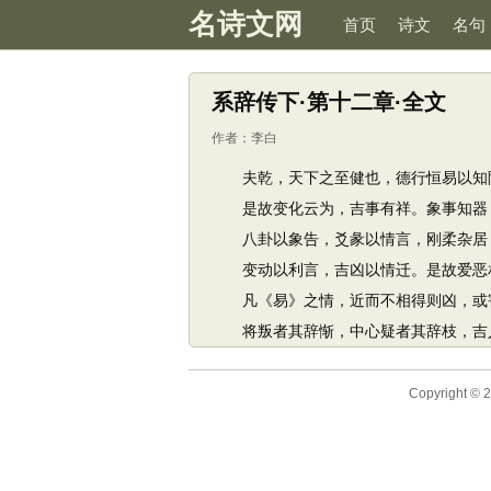
名诗文网
首页
诗文
名句
系辞传下·第十二章·全文
作者：
李白
夫乾，天下之至健也，德行恒易以知险
是故变化云为，吉事有祥。象事知器，
八卦以象告，爻彖以情言，刚柔杂居
变动以利言，吉凶以情迁。是故爱恶相
凡《易》之情，近而不相得则凶，或
将叛者其辞惭，中心疑者其辞枝，吉人
Copyright