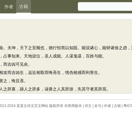
古籍
作者
。夫坤，天下之至顺也，德行恒简以知阻。能说诸心，能研诸侯之虑，
占事知来。天地设位，圣人成能。人谋鬼谋，百姓与能。
，而吉凶可见矣。
攻而吉凶生，远近相取而悔吝生，情伪相感而利害生。
害之，悔且吝。
之辞寡，躁人之辞多，诬善之人其辞游，失其守者其辞屈。
 © 2012-2024 某某古诗文言文网站 版权所有 非商用版本 |
诗文
|
名句
|
作者
|
古籍
|
粤IC