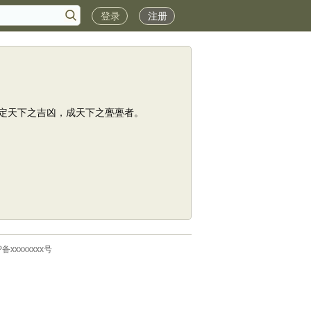
登录
注册
定天下之吉凶，成天下之亹亹者。
P备xxxxxxxx号