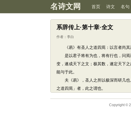
名诗文网
首页
诗文
名句
系辞传上·第十章·全文
作者：
李白
《易》有圣人之道四焉：以言者尚其辞
是以君子将有为也，将有行也，问焉而
变，遂成天下之文；极其数，遂定天下之
能与于此。
夫《易》，圣人之所以极深而研几也。
之道四焉」者，此之谓也。
Copyright