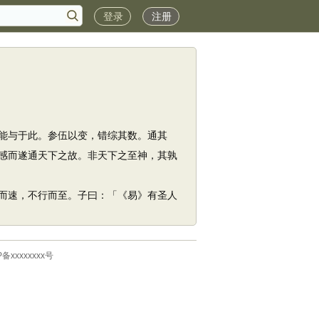
登录
注册
能与于此。参伍以变，错综其数。通其
感而遂通天下之故。非天下之至神，其孰
而速，不行而至。子曰：「《易》有圣人
P备xxxxxxxx号