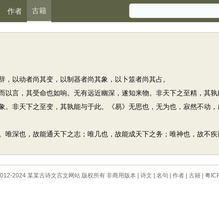
古籍
作者
，以动者尚其变，以制器者尚其象，以卜筮者尚其占。
以言，其受命也如响。无有远近幽深，遂知来物。非天下之至精，其孰
象。非天下之至变，其孰能与于此。《易》无思也，无为也，寂然不动，
唯深也，故能通天下之志；唯几也，故能成天下之务；唯神也，故不疾
 © 2012-2024 某某古诗文言文网站 版权所有 非商用版本 |
诗文
|
名句
|
作者
|
古籍
|
粤IC